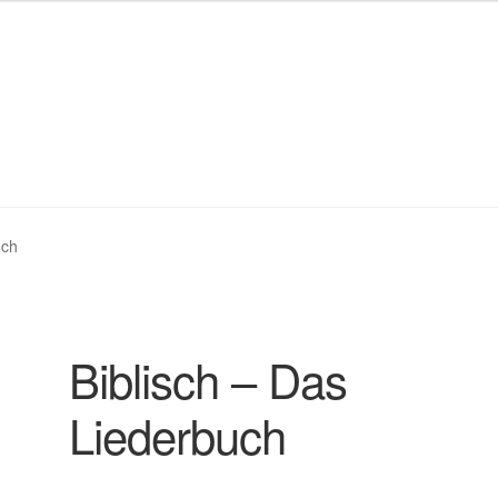
okie-Richtlinie (EU)
Impressum
Kasse
Mein Konto
uch
en
Warenkorb
Biblisch – Das
Liederbuch