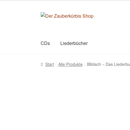
Zur
Zum
Navigation
Inhalt
springen
springen
CDs
Liederbücher
Start
Allgemeine Geschäftsbedingungen
Co
Start
Alle Produkte
Biblisch – Das Liederb
Privatsphäre und Datenschutz
Versandkost