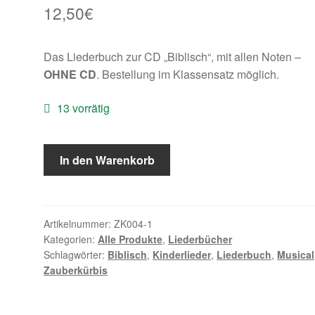
12,50
€
Das Liederbuch zur CD „Biblisch“, mit allen Noten –
OHNE CD
. Bestellung im Klassensatz möglich.
13 vorrätig
Biblisch
In den Warenkorb
-
Das
Liederbuch
Menge
Artikelnummer:
ZK004-1
Kategorien:
Alle Produkte
,
Liederbücher
Schlagwörter:
Biblisch
,
Kinderlieder
,
Liederbuch
,
Musical
Zauberkürbis