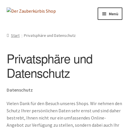
Zur
Zum
Menü
Navigation
Inhalt
springen
springen
Start
Start
Privatsphäre und Datenschutz
Allgemeine Geschäftsbedingungen
Privatsphäre und
Cookie-Richtlinie (EU)
Datenschutz
Impressum
Kasse
Datenschutz
Vielen Dank für den Besuch unseres Shops. Wir nehmen den
Mein Konto
Schutz Ihrer persönlichen Daten sehr ernst und sind daher
bestrebt, Ihnen nicht nur ein umfassendes Online-
Privatsphäre und Datenschutz
Angebot zur Verfügung zu stellen, sondern dabei auch Ihr